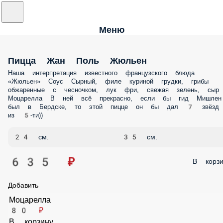
Меню
Пицца Жан Поль Жюльен
Наша интерпретация известного французского блюда «Жюльен» Со
Сырный, филе куриной грудки, грибы обжаренные с чесночком, лук
фри, свежая зелень, сыр Моцарелла В ней всё прекрасно, если бы ги
Мишлен был в Бердске, то этой пицце он бы дал 7 звёзд из 5-ти))
24 см.
35 см.
635 ₽
В корз
Добавить
Моцарелла
80 ₽
В корзину