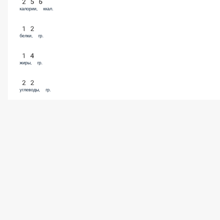
Соус «Бургер»
45 ₽
В корзину
Соус «Горчичный»
45 ₽
В корзину
Соус «Кисло-сладкий»
45 ₽
В корзину
Соус «Сырный»
45 ₽
В корзину
Соус Чесночный рэнч
45 ₽
В корзину