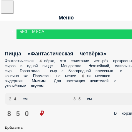
Меню
БЕЗ МЯСА
Пицца «Фантастическая четвёрка»
Фантастическая 4-вёрка, это сочетание четырёх прекрасных сыров в
одной пицце... Моцарелла.. Нежнейший, сливочный сыр... Горгонзол
сыр с благородной плесенью.. и конечно же Пармезан, не менее 6-т
месяцев выдержки.... Ммммм... Для настоящих ценителей, с
утончённым вкусом
24 см.
35 см.
850 ₽
В корз
Добавить