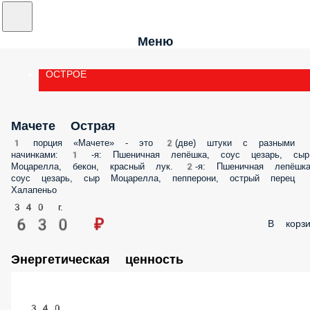
Меню
ОСТРОЕ
Мачете Острая
1 порция «Мачете» - это 2(две) штуки с разными начинками: 1 -я:
Пшеничная лепёшка, соус цезарь, сыр Моцарелла, бекон, красный лук. 
я: Пшеничная лепёшка, соус цезарь, сыр Моцарелла, пепперони, остры
перец Халапеньо
340 г.
630 ₽
В корз
Энергетическая ценность
340
калории, ккал.